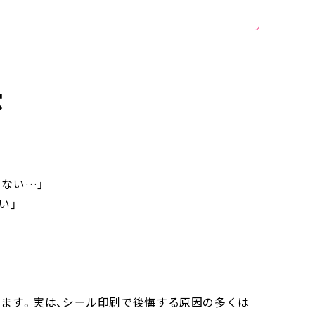
穴
らない
…
」
い」
ります。実は、シール印刷で後悔する原因の多くは