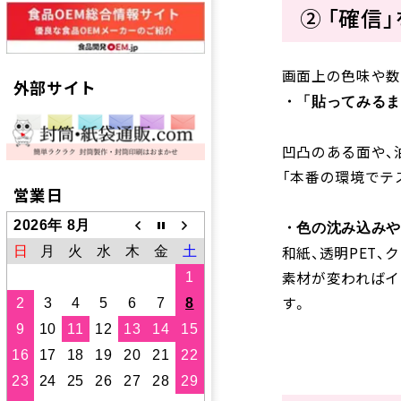
② 「確
画面上の色味や数
外部サイト
・「貼ってみるま
凹凸のある面や、
「本番の環境でテ
営業日
2026年 8月
・色の沈み込みや
和紙、透明
PET
、
日
月
火
水
木
金
土
素材が変わればイ
1
す。
2
3
4
5
6
7
8
9
10
11
12
13
14
15
16
17
18
19
20
21
22
23
24
25
26
27
28
29