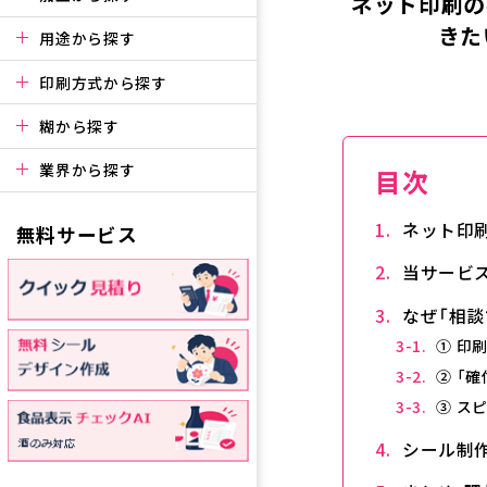
ネット印刷の
きた
用途から探す
印刷方式から探す
糊から探す
業界から探す
目次
ネット印
無料サービス
当サービ
なぜ「相
① 印
② 「
③ ス
シール制