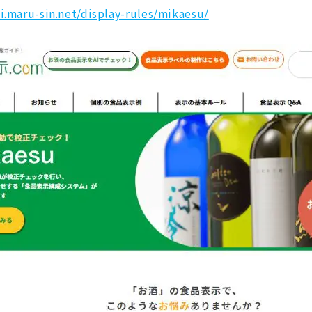
ji.maru-sin.net/display-rules/mikaesu/