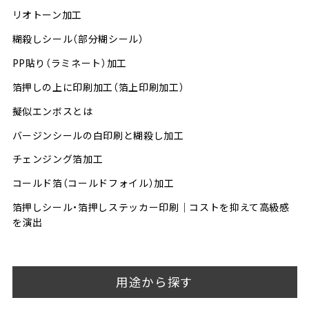
リオトーン加工
糊殺しシール（部分糊シール）
PP貼り（ラミネート）加工
箔押しの上に印刷加工（箔上印刷加工）
擬似エンボスとは
バージンシールの白印刷と糊殺し加工
チェンジング箔加工
コールド箔（コールドフォイル）加工
箔押しシール・箔押しステッカー印刷│コストを抑えて高級感
を演出
用途から探す