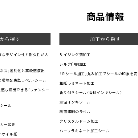
商品情報
から探す
加工から探す
質なデザイン性と耐久性が人
サイジング箔加工
シルク印刷加工
ーネス」差別化と高級感演出
「Ｒシール加工」丸み加工でシールの印象を変
の環境配慮型ラベル・シール
和紙ラミネート加工
級感も演出できる「ファンシー
香り付きシール（香料インキシール）
示温インキシール
・シール
糊面印刷のラベル
クリスタルドーム加工
ッカー印刷
ハーフラミネート加工シール
いホイル紙