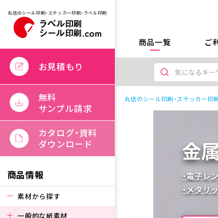
丸信のシール印刷・ステッカー印刷・ラベル印刷
商品一覧
ご
お見積もり
無料
丸信のシール印刷・ステッカー印刷
サンプル請求
カタログ・資料
金
ダウンロード
商品情報
・電子レ
・メタリ
素材から探す
一般的な紙素材