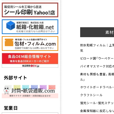
素材
耐水和紙フィルム｜上
気
ビロード調「ウーぺケ
バイオマスマーク対応
素材も質感も豊富。高
外部サイト
ル」
ホワイトボードラベル
クラフトシール
蛍光シール・蛍光ステ
営業日
金属探知器に反応しな