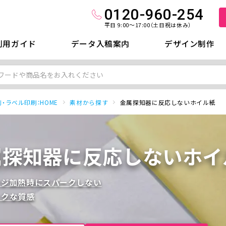
0120-960-254
平日 9:00～17:00（土日祝は休み）
利用ガイド
データ入稿案内
デザイン制作
・ラベル印刷：HOME
素材から探す
金属探知器に反応しないホイル紙
属探知器に反応しないホイ
ンジ加熱時にスパークしない
ックな質感