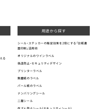
用途から探す
シール・ステッカーの販促効果を2倍にする「台紙裏
面印刷」活用術
オリジナルのワインラベル
える
偽造防止・セキュリティデザイン
プリンターラベル
無塵紙のラベル
パール紙のラベル
ナンバリングシール
二層シール
改ざん防止シール(セキュリティシール)