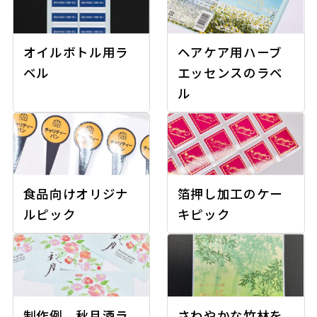
オイルボトル用ラ
ヘアケア用ハーブ
ベル
エッセンスのラベ
ル
食品向けオリジナ
箔押し加工のケー
ルピック
キピック
制作例 秋月酒ラ
さわやかな竹林を