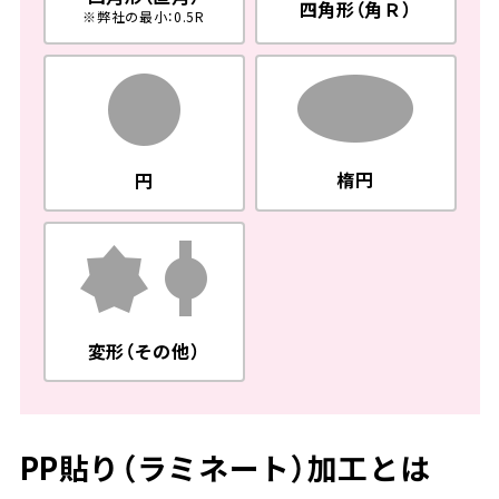
四角形（角Ｒ）
※弊社の最小：0.5R
楕円
円
変形（その他）
PP貼り（ラミネート）加工とは