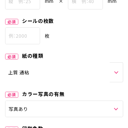
mm ×
mm
シールの枚数
枚
紙の種類
カラー写真の有無