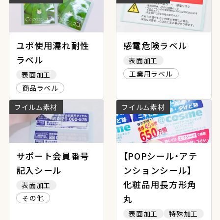
ユポ使用濡れ耐性
感電危険ラベル
ラベル
表面加工
工業用ラベル
表面加工
商品ラベル
フイルム素材
フイルム素材
サポート会員番号
【POPシール・アテ
記入シール
ンションシール】
化粧品用長方形角
表面加工
丸
その他
表面加工
特殊加工