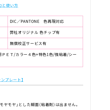
力と使い方
DIC／PANTONE 色再現対応
弊社オリジナル 色チップ有
無償校正サービス有
ＰＥＴ/カラー４色+特色1色/強粘着/シー
テンプレート】
モヤモヤ」とした糊面（粘着剤）は出ません。