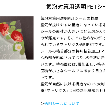
気泡対策用透明PETシ
気泡対策用透明PETシールの概要
空気が抜けやすい構造になっている
シールの面積が大きいほど気泡が入
のが難点です。そこでお勧めなのが、
られているマトリクス透明
PET
です
シールの粘着部分の特殊粘着加工
(
マ
な凸部が形成されており、格子状に
います。
塗布面には、規則正しい格
面積が小さなシールではあまり目立
トです。
空気が自然に抜ける構造なので、大
※「マトリクス」は日榮新化株式会社
＞
透明シールについて