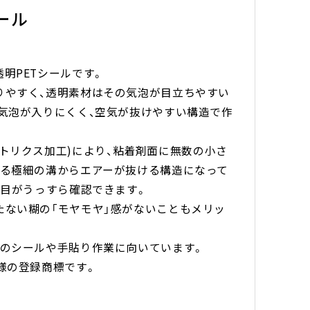
ール
透明
PET
シールです。
りやすく、透明素材はその気泡が目立ちやすい
気泡が入りにくく、空気が抜けやすい構造で作
。
トリクス加工
)
により、粘着剤面に無数の小さ
走る極細の溝からエアーが抜ける構造になって
子目がうっすら確認できます。
たない糊の「モヤモヤ」感がないこともメリッ
判のシールや手貼り作業に向いています。
様の登録商標です。