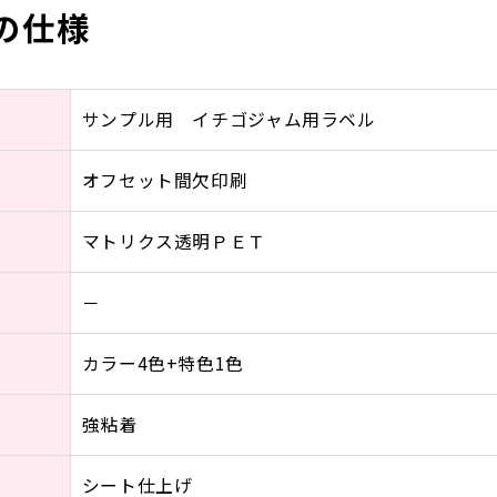
の仕様
サンプル用 イチゴジャム用ラベル
オフセット間欠印刷
マトリクス透明ＰＥＴ
－
カラー4色+特色1色
強粘着
シート仕上げ