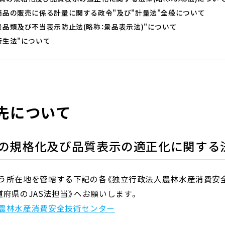
商品の販売に係る計量に関する政令"及び"計量法"全般について
景品類及び不当表示防止法(略称：景品表示法)"について
衛生法"について
先について
の規格化及び品質表示の適正化に関する法律
う所在地を管轄する下記の各《独立行政法人農林水産消費安
道府県のJAS法担当》へお願いします。
農林水産消費安全技術センター