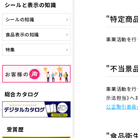
シールと表示の知識
"特定商
シールの知識
食品表示の知識
事業活動を行
特集
"不当景
事業活動を行
総合カタログ
示法担当》へ
公正取引委員
受賞歴
"食品衛