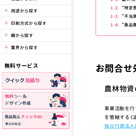
"特定
用途から探す
"不当
印刷方式から探す
"食品
糊から探す
業界から探す
無料サービス
お問合せ
農林物資
事業活動を行
を管轄する《
独立行政法人