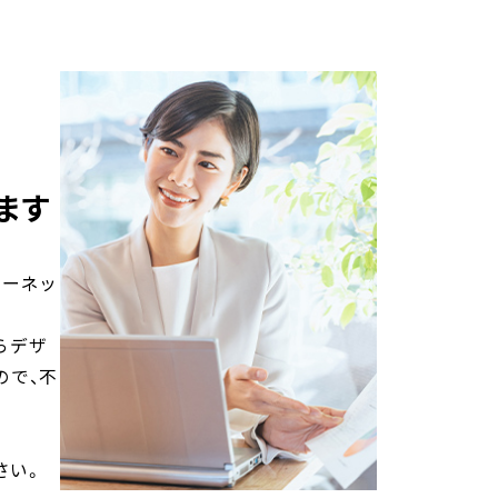
ます
ターネッ
らデザ
ので、不
さい。