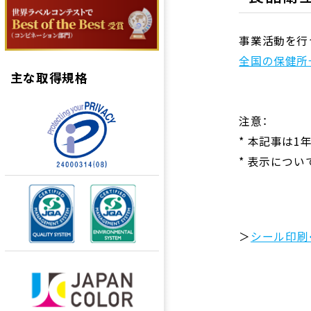
事業活動を行
全国の保健所
主な取得規格
注意：
* 本記事は
* 表示につ
＞
シール印刷