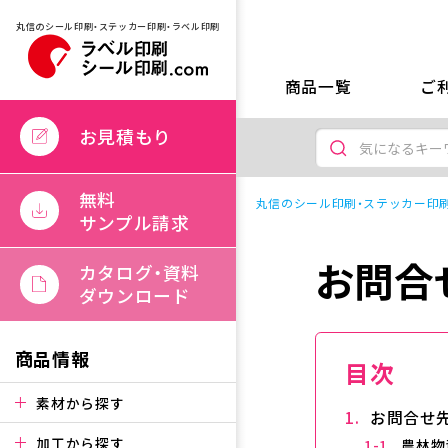
丸信のシール印刷・ステッカー印刷・ラベル印刷
商品一覧
ご
お見積もり
無料
丸信のシール印刷・ステッカー印刷
サンプル請求
お問合
カタログ・資料
ダウンロード
商品情報
目次
素材から探す
お問合せ
加工から探す
農林物