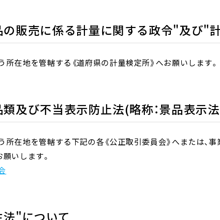
品の販売に係る計量に関する政令"及び"
う所在地を管轄する《道府県の計量検定所》へお願いします。
品類及び不当表示防止法(略称：景品表示法
う所在地を管轄する下記の各《公正取引委員会》へまたは、事
お願いします。
会
生法"について