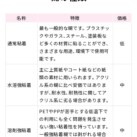
名称
特徴
価格
最も一般的な糊です。プラスチッ
クやガラス、スチール、塗装板な
通常粘着
ど多くの材質に貼ることができ、
低
さまざまな用途、環境下で使用可
能です。
主に上質紙やコート紙などの紙
類の素材に用いられます。アクリ
水溶強粘着
ル系の糊に比べ安価ではありま
中
すが、耐水性、耐熱性に関してア
クリル系に劣る場合があります。
PETやPPが苦手とする低温下で
の利用にも全く問題を発生させ
ない強い粘着性を持っています。
溶剤強粘着
中
一般強粘着糊では剥がれる場合