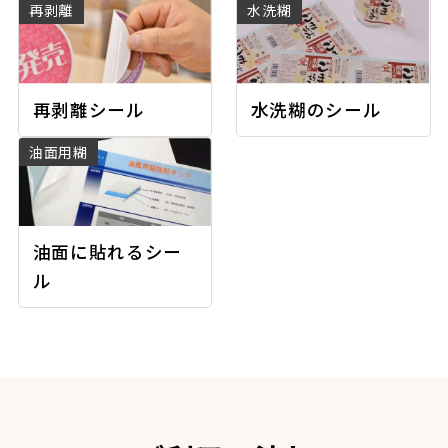
再剥離
水洗糊
再剥離シール
水洗糊のシール
油面用糊
油面に貼れるシー
ル