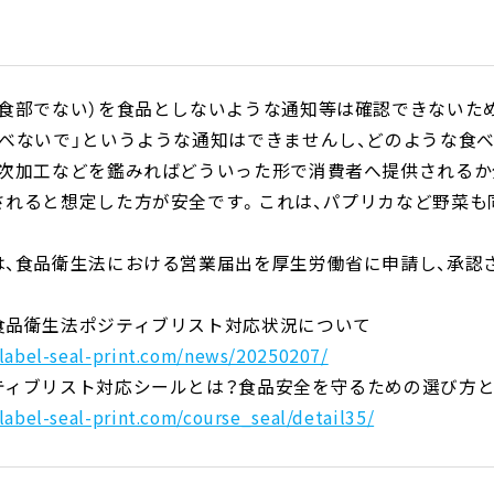
可食部でない）を食品としないような通知等は確認できないた
食べないで」というような通知はできませんし、どのような食
二次加工などを鑑みればどういった形で消費者へ提供されるか
されると想定した方が安全です。これは、パプリカなど野菜も
は、食品衛生法における営業届出を厚生労働省に申請し、承認
食品衛生法ポジティブリスト対応状況について
/label-seal-print.com/news/20250207/
ティブリスト対応シールとは？食品安全を守るための選び方
/label-seal-print.com/course_seal/detail35/