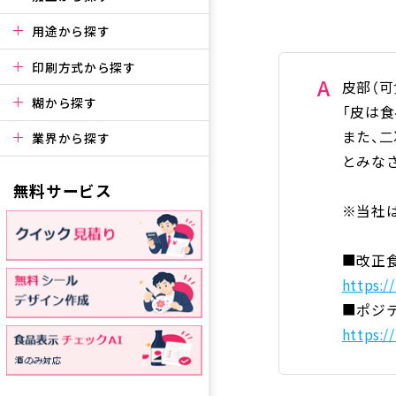
用途から探す
印刷方式から探す
A
皮部（
糊から探す
「皮は
また、
業界から探す
とみな
無料サービス
※当社
■改正
https:/
■ポジ
https:/