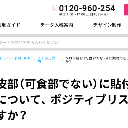
0120-960-254
平日 9:00～17:00（土日祝は休み）
利用ガイド
データ入稿案内
デザイン制作
・ラベル印刷：HOM
よくある質
メロン皮部（可食部でない）に貼付する
問
か？
皮部（可食部でない）に貼
について、 ポジティブリ
すか？