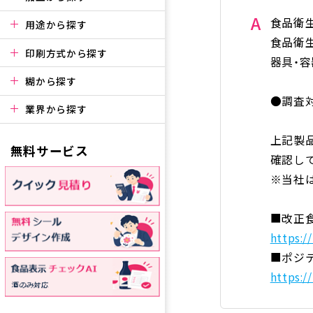
A
食品衛
用途から探す
食品衛
印刷方式から探す
器具・
糊から探す
●調査
業界から探す
上記製
無料サービス
確認し
※当社
■改正
https:/
■ポジ
https:/