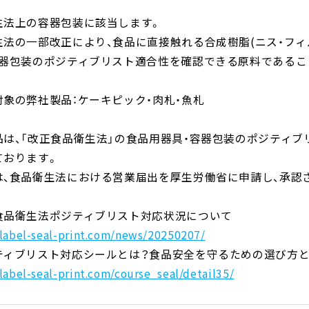
生法上の容器包装に該当します。
生法の一部改正により、食品に直接触れる合成樹脂(ニス・フィ
容器包装のポジティブリスト適合性を確認できる原料であるこ
対象の弊社製品：ケーキピック・肉札・魚札
品は、「改正食品衛生法」の食品用器具・容器包装のポジティ
ております。
は、食品衛生法における営業届出を厚生労働省に申請し、承認
食品衛生法ポジティブリスト対応状況について
/label-seal-print.com/news/20250207/
ティブリスト対応シールとは？食品安全を守るための選び方
/label-seal-print.com/course_seal/detail35/