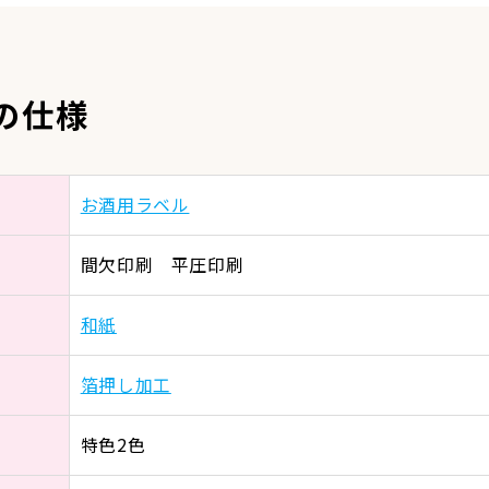
の仕様
お酒用ラベル
間欠印刷 平圧印刷
和紙
箔押し加工
特色2色