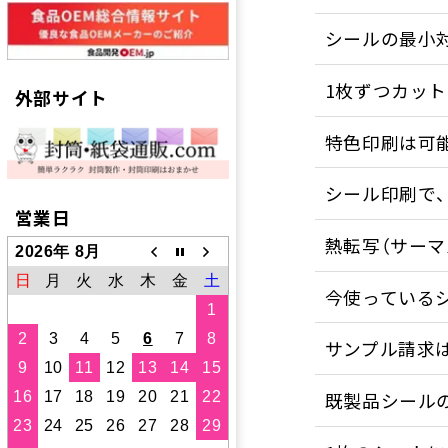
シールの最小
1枚ずつカッ
外部サイト
特色印刷は可
シール印刷で
営業日
熱転写（サーマ
2026年 8月
日
月
火
水
木
金
土
今使っている
1
2
3
4
5
6
7
8
サンプル請求
9
10
11
12
13
14
15
既製品シール
16
17
18
19
20
21
22
23
24
25
26
27
28
29