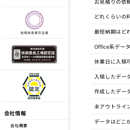
お見積りの依
どれくらいの
最短納期はど
Office系
休業日に入稿
入稿したデー
作成したデー
未アウトライ
会社情報
データはどこ
会社概要