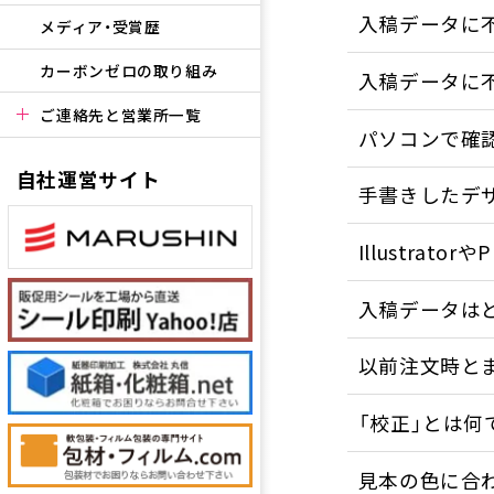
入稿データに
メディア・受賞歴
カーボンゼロの取り組み
入稿データに
ご連絡先と営業所一覧
パソコンで確
自社運営サイト
手書きしたデ
Illustrat
入稿データは
以前注文時と
「校正」とは何
見本の色に合