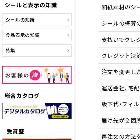
シールと表示の知識
和紙素材のシ
シールの知識
シールの概算
食品表示の知識
支払いでクレ
特集
クレジット決
注文を変更し
運送会社、宅
総合カタログ
版下代・フィ
届け先が２箇
受賞歴
再注文の方法