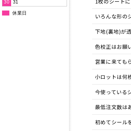
1枚のシート
30
31
休業日
いろんな形の
下地(裏地)が
色校正はお願
営業に来ても
小ロットは何
今使っている
最低注文数は
初めてシール