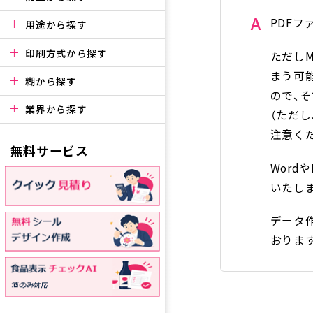
A
PDF
用途から探す
印刷方式から探す
ただしM
まう可
糊から探す
ので、
業界から探す
（ただ
注意く
無料サービス
Word
いたし
データ
おりま