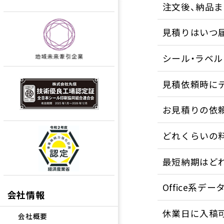
注文後、納品
見積りはいつ
シール・ラベ
見積依頼時に
お見積りの依
どれくらいの
最短納期はど
Office系
会社情報
休業日に入稿
会社概要