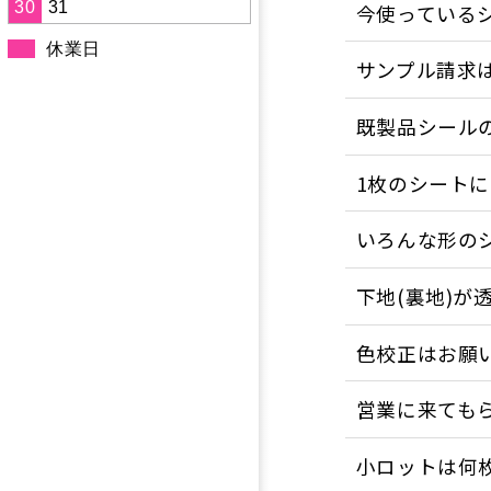
30
31
今使っている
休業日
サンプル請求
既製品シール
1枚のシート
いろんな形の
下地(裏地)が
色校正はお願
営業に来ても
小ロットは何