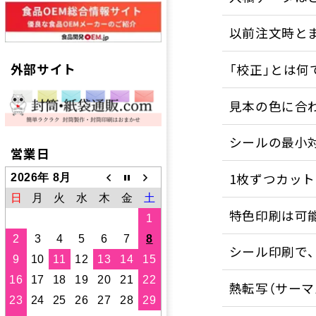
以前注文時と
外部サイト
「校正」とは何
見本の色に合
シールの最小
営業日
1枚ずつカッ
2026年 8月
日
月
火
水
木
金
土
特色印刷は可
1
2
3
4
5
6
7
8
シール印刷で
9
10
11
12
13
14
15
16
17
18
19
20
21
22
熱転写（サーマ
23
24
25
26
27
28
29