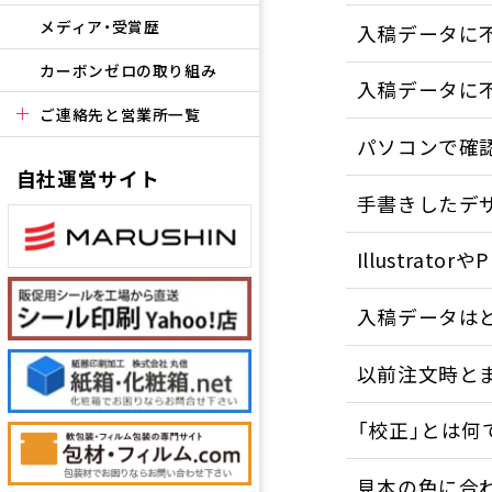
メディア・受賞歴
入稿データに
カーボンゼロの取り組み
入稿データに
ご連絡先と営業所一覧
パソコンで確
自社運営サイト
手書きしたデ
Illustrat
入稿データは
以前注文時と
「校正」とは何
見本の色に合