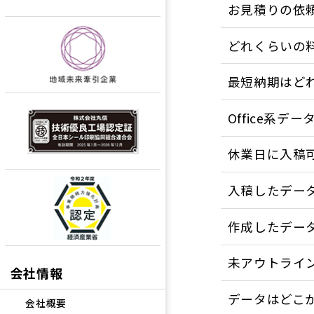
お見積りの依
どれくらいの
最短納期はど
Office系
休業日に入稿
入稿したデー
作成したデー
未アウトライ
会社情報
データはどこ
会社概要