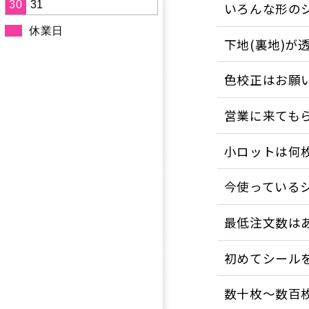
30
31
いろんな形の
休業日
下地(裏地)が
色校正はお願
営業に来ても
小ロットは何
今使っている
最低注文数は
初めてシール
数十枚〜数百