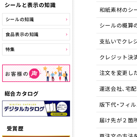
シールと表示の知識
和紙素材のシ
シールの知識
シールの概算
食品表示の知識
支払いでクレ
特集
クレジット決
注文を変更し
運送会社、宅
総合カタログ
版下代・フィ
届け先が２箇
受賞歴
再注文の方法