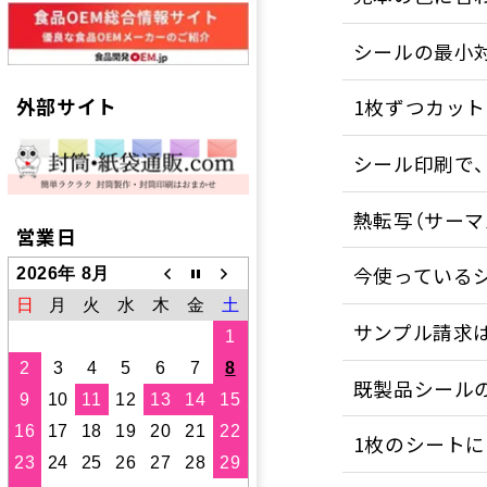
シールの最小
外部サイト
1枚ずつカッ
シール印刷で
熱転写（サーマ
営業日
今使っている
2026年 8月
日
月
火
水
木
金
土
サンプル請求
1
2
3
4
5
6
7
8
既製品シール
9
10
11
12
13
14
15
16
17
18
19
20
21
22
1枚のシート
23
24
25
26
27
28
29