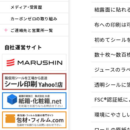
メディア・受賞歴
結露面に貼れ
カーボンゼロの取り組み
布への印刷は
ご連絡先と営業所一覧
初めてシール
自社運営サイト
数十枚〜数百
ジュースのラ
透明シールに
FSC®認証紙
環境にやさし
ロールの原紙