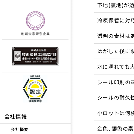
下地(裏地)が
冷凍保管に対
透明の素材は
はがした後に
水に濡れても
シール印刷の
シールの耐久
小ロットは何
会社情報
金色、銀色の
会社概要