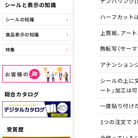
ナンバリング(
シールと表示の知識
ハーフカット
シールの知識
上質紙、アー
食品表示の知識
熱転写（サーマ
特集
アテンションシ
シールの上に
ート」加工は
総合カタログ
一度貼り付け
1つの注文で 
受賞歴
今使っている