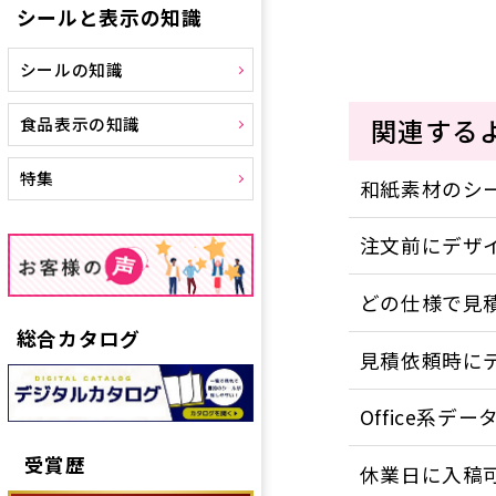
シールと表示の知識
シールの知識
関連する
食品表示の知識
特集
和紙素材のシ
注文前にデザ
どの仕様で見
総合カタログ
見積依頼時に
Office系
受賞歴
休業日に入稿