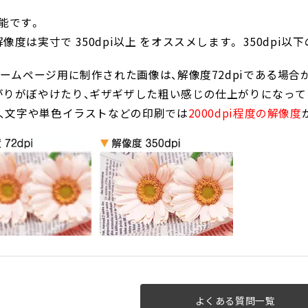
能です。
像度は実寸で 350dpi以上 をオススメします。 350dp
･ホームページ用に制作された画像は、解像度72dpiである場
がりがぼやけたり、ギザギザした粗い感じの仕上がりになって
、文字や単色イラストなどの印刷では
2000dpi程度の解像度
よくある質問一覧