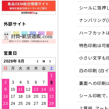
シールに箔押
ナンバリング(
外部サイト
ハーフカット
特色印刷は可
営業日
小さい文字も
2026年 8月
日
月
火
水
木
金
土
白の印刷 (白
1
裏面への印刷
2
3
4
5
6
7
8
9
10
11
12
13
14
15
シール印刷で
16
17
18
19
20
21
22
23
24
25
26
27
28
29
上質紙、アー