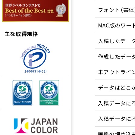
フォント（書
MAC版のワー
主な取得規格
入稿したデー
作成したデー
未アウトライ
データはどこ
入稿データに
入稿データに
画像の埋め込