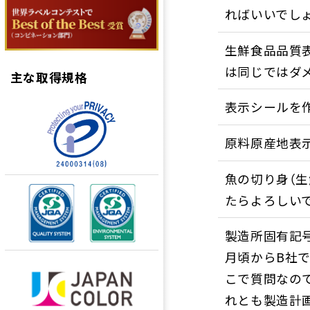
ればいいでし
生鮮食品品質
は同じではダ
主な取得規格
表示シールを
原料原産地表
魚の切り身（生
たらよろしい
製造所固有記号
月頃からB社で
こで質問なので
れとも製造計画