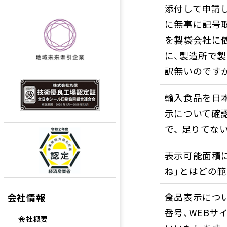
添付して申請
に無事に記号取
を製袋会社に
に、製造所で
訳無いのです
輸入食品を日
示について確
で、 足りて
表示可能面積に
ね」とはどの
食品表示につい
会社情報
番号、WEBサ
会社概要