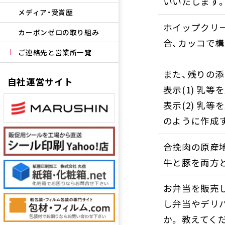
いいたします
メディア・受賞歴
ホイップクリ
カーボンゼロの取り組み
合、カッコで
ご連絡先と営業所一覧
また、残りの
自社運営サイト
表示(1) 乳
表示(2) 乳
のように作成
合挽肉の原産地
牛と豚を両方
お弁当を販売
し弁当やデリ
か。 教えてく