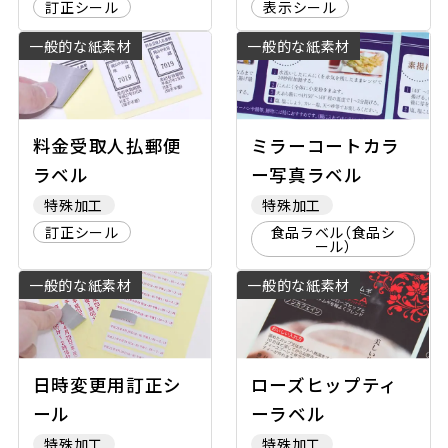
訂正シール
表示シール
一般的な紙素材
一般的な紙素材
料金受取人払郵便
ミラーコートカラ
ラベル
ー写真ラベル
特殊加工
特殊加工
訂正シール
食品ラベル（食品シ
ール）
一般的な紙素材
一般的な紙素材
日時変更用訂正シ
ローズヒップティ
ール
ーラベル
特殊加工
特殊加工