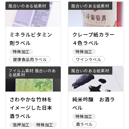
風合いのある紙素材
風合いのある紙素材
ミネラルビタミン
クレープ紙カラー
剤ラベル
４色ラベル
特殊加工
特殊加工
健康食品用ラベル
ワインラベル
フイルム素材 風合いのあ
風合いのある紙素材
る紙素材
さわやかな竹林を
純米吟醸 お酒ラ
イメージした日本
ベル
酒ラベル
特殊加工
酒ラベル
箔押加工
特殊加工