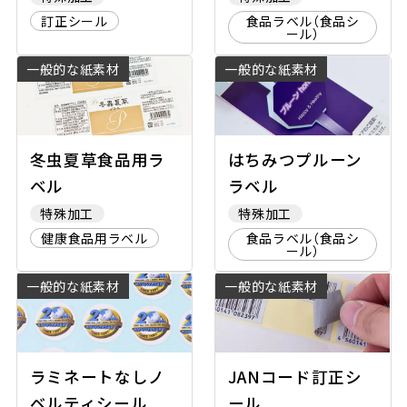
訂正シール
食品ラベル（食品シ
ール）
一般的な紙素材
一般的な紙素材
冬虫夏草食品用ラ
はちみつプルーン
ベル
ラベル
特殊加工
特殊加工
健康食品用ラベル
食品ラベル（食品シ
ール）
一般的な紙素材
一般的な紙素材
ラミネートなしノ
JANコード訂正シ
ベルティシール
ール