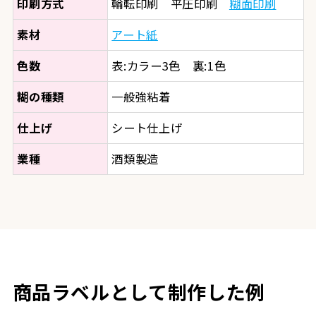
印刷方式
輪転印刷 平圧印刷
糊面印刷
素材
アート紙
色数
表:カラー3色 裏:1色
糊の種類
一般強粘着
仕上げ
シート仕上げ
業種
酒類製造
商品ラベルとして制作した例