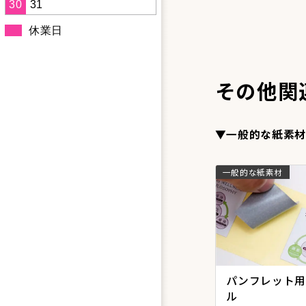
30
31
休業日
その他関
▼一般的な紙素材
一般的な紙素材
パンフレット用
ル