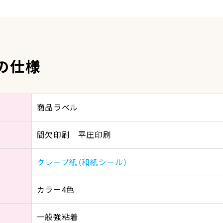
の仕様
商品ラベル
間欠印刷 平圧印刷
クレープ紙（和紙シール）
カラー4色
一般強粘着