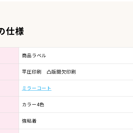
の仕様
商品ラベル
平圧印刷 凸版間欠印刷
ミラーコート
カラー4色
強粘着