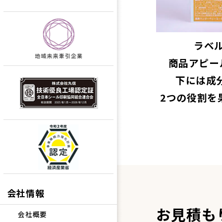
ラベ
商品アピー
下には成
2つの役割を
会社情報
お見積も
会社概要