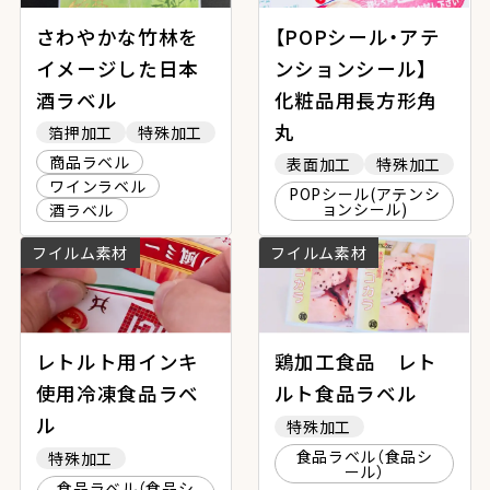
さわやかな竹林を
【POPシール・アテ
イメージした日本
ンションシール】
酒ラベル
化粧品用長方形角
丸
箔押加工
特殊加工
商品ラベル
表面加工
特殊加工
ワインラベル
POPシール(アテンシ
ョンシール)
酒ラベル
フイルム素材
フイルム素材
レトルト用インキ
鶏加工食品 レト
使用冷凍食品ラベ
ルト食品ラベル
ル
特殊加工
食品ラベル（食品シ
特殊加工
ール）
食品ラベル（食品シ