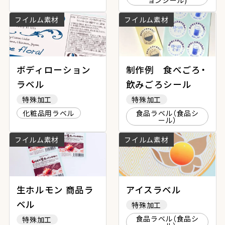
ョンシール)
フイルム素材
フイルム素材
ボディローション
制作例 食べごろ・
ラベル
飲みごろシール
特殊加工
特殊加工
化粧品用ラベル
食品ラベル（食品シ
ール）
フイルム素材
フイルム素材
生ホルモン 商品ラ
アイスラベル
ベル
特殊加工
食品ラベル（食品シ
特殊加工