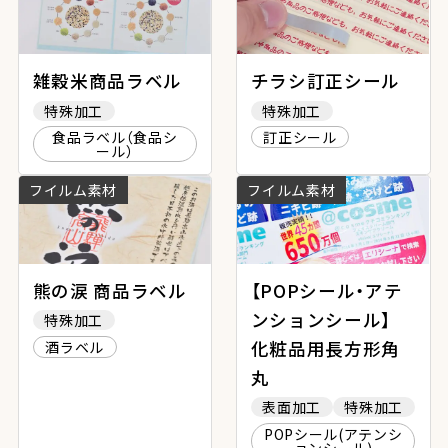
雑穀米商品ラベル
チラシ訂正シール
特殊加工
特殊加工
食品ラベル（食品シ
訂正シール
ール）
フイルム素材
フイルム素材
熊の涙 商品ラベル
【POPシール・アテ
ンションシール】
特殊加工
化粧品用長方形角
酒ラベル
丸
表面加工
特殊加工
POPシール(アテンシ