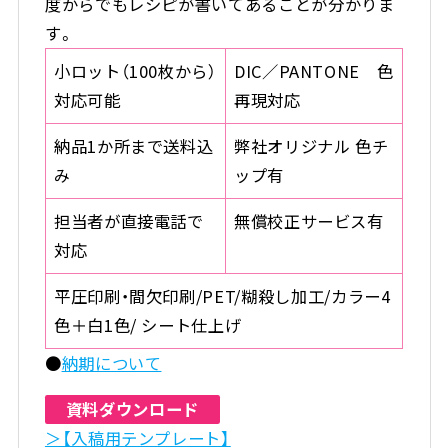
度からでもレシピが書いてあることが分かりま
す。
小ロット（100枚から）
DIC／PANTONE 色
対応可能
再現対応
納品1か所まで送料込
弊社オリジナル 色チ
み
ップ有
担当者が直接電話で
無償校正サービス有
対応
平圧印刷・間欠印刷/PET/糊殺し加工/カラー4
色＋白1色/ シート仕上げ
●
納期について
資料ダウンロード
＞【入稿用テンプレート】