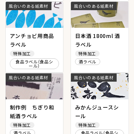
風合いのある紙素材
風合いのある紙素材
アンチョビ用商品
日本酒 1800ml 酒
ラベル
ラベル
特殊加工
特殊加工
食品ラベル（食品シ
酒ラベル
ール）
風合いのある紙素材
風合いのある紙素材
制作例 ちぎり和
みかんジュースシ
紙酒ラベル
ール
特殊加工
特殊加工
酒ラベル
食品ラベル（食品シ